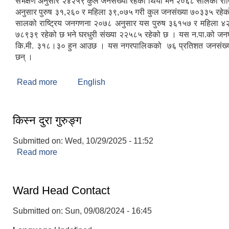
सर्भेक्षण अनुसार २४२५९ कुल जनसंख्या रहेको थियो भने २०६८ सालको राष
अनुसार पुरुष ३१,२६० र महिला ३९,०७५ गरी कुल जनसंख्या ७०३३५ रहे
सालको राष्ट्रिय जनगणना २०७८ अनुसार यस पुरुष ३६१५७ र महिला ४
७८९३९ रहेको छ भने घरधुरी संख्या २२५८५ रहेको छ । यस न.पा.को जनघनत
कि.मी. ३१८।३० हुन आउछ । यस नगरपालिकको ७६ प्रतिशत जनसंख्या 
छन् ।
Read more
about व्यास नगरपालिकाको संक्षिप्त परिचय
English
किस्न दुरा गुरुङ्ग
Submitted on:
Wed, 10/29/2025 - 11:52
Read more
about किस्न दुरा गुरुङ्ग
Ward Head Contact
Submitted on:
Sun, 09/08/2024 - 16:45