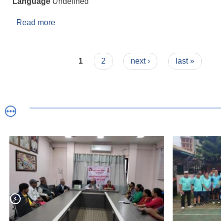
Language
Undefined
Read more
about Ward Head Contact
Pages
1
2
next ›
last »