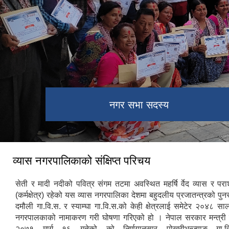
नगर सभा सदस्य
व्यास नगरपालिकाको संक्षिप्त परिचय
सेती र मादी नदीको पवित्र संगम तटमा अवस्थित महर्षि र्वेद व्यास र पर
(कर्मक्षेत्र) रहेको यस व्यास नगरपालिका देशमा बहुदलीय प्रजातन्त्रको पुनर
दमौली गा.वि.स. र स्याम्घा गा.वि.स.को केही क्षेत्रलाई समेटेर २०४८ साल
नगरपालकाको नामाकरण गरी घोषणा गरिएको हो । नेपाल सरकार मन्त्री 
२०७१ मार्ग १६ गतेको को निर्णयानुसार पोखरीभन्ज्याङ गा.