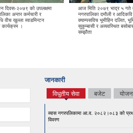
०७९ भाद्र ५ गते व्यास
व्यास नगरपालिका नागरिक सहाय
 दमौली र आदिकवि भानुभक्त
टोल फ्रि नं शुभारम्भ कार्यक्रम
च भूमीहिन दलित, भूमिहिन
र अव्यवस्थित बसोबासी सम्बन्धी
जानकारी
विधुतीय सेवा
बजेट
योजन
(active tab)
व्यास नगरपलिकामा आ.व. २०८२।०८३ को प्रथम त्रै
विवरण