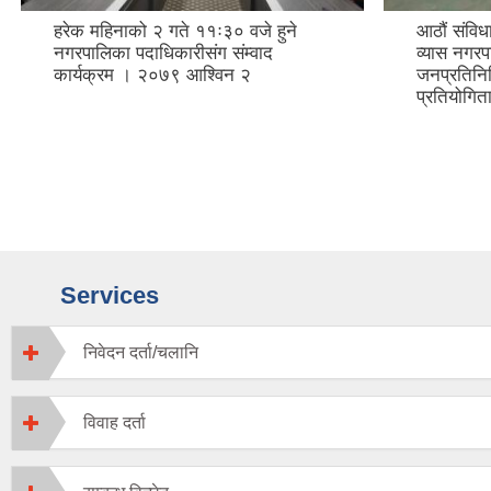
आठौं संविधान दिवस-२०७९ को उपलक्षमा
आज मिति २
व्यास नगरपालिका अन्तर कर्मचारी र
नगरपालिका
जनप्रतिनिधि वीच खुल्ला व्याडमिन्टन
क्याम्पसवि
प्रतियोगिता कार्यक्रम ।
सुकुम्बासी 
सम्झौता
Services
निवेदन दर्ता/चलानि
विवाह दर्ता