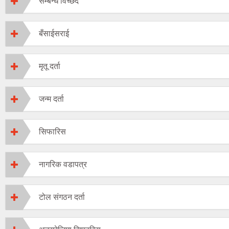
सम्बन्ध विच्छेद
बँसाईसराई
मृतू दर्ता
जन्म दर्ता
सिफारिस
नागरिक वडापत्र
टोल संगठन दर्ता