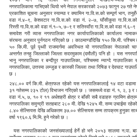
नगरपालिकामा गाभिएको थियो भने नेपाल सरकारको २०७३ फागुन २७ गते ने
प्रकाशित सूचना अनुसार स्याम्घा र क्यामिन गा.वि.स.को सम्पूर्ण भाग, तनुहँ
वडा नं.४–९, केशवटार गा.वि.स.को वडा नं. २–७, घाँसीकुवा गा.वि.स.क
रिस्ती गा.वि.स.को वडा नं.१–५, ७–९ र सतिस्वाँरा गा.वि.स.को वडा नं.६–
समावेश गरी व्यास नगरपालिका नगर कार्यापालिकाको कार्यालय नामाक
संरचना अनुसार पुर्नगठन गरिएको छ । काठमाण्डौंदेखि १५० कि.मी. पश्चिम
५० कि.मी. पूर्व पृथ्वी राजमार्गमा अवस्थित यो नगरपालिका नेपालको चार
अन्तर्गत तनहु जिल्लाको जिल्ला सदरमुकाम (दमौली) पनि हो । यस नगरपालि
भानु नगरपालिका र बन्दीपुर गाउपालिका, पश्चिममा म्याग्दे गाउपालिका र
नगरपालिका, उत्तरमा लम्जुङ र कास्की जिल्ला तथा रिषिङ र देवघाट गाउपा
छ ।
२४८.०० वर्ग कि.मी. क्षेत्रफल रहेको यस नगरपालिकालाई १४ वटा वडा
३१ गतेसम्म २३५ टोल) विभाजन गरिएको छ । जसमध्ये वडा नं. १, २, ३ र ४ 
वडा नं.५, ७, १० र ११ अर्धशहरी क्षेत्र र बाँकी सबै वडाहरु ग्रामिण क्षेत्र
नगरपालिका समुन्द्री सतहबाट २८० मी. देखि १२४५ मी. सम्म उचाईमा रहेको
८.४० सेल्सियस देखि अधिकतम ३७.०० सेल्सियस सम्म तापक्रम हुनुका साथ
वर्षा १९६०.६ मि.मि. हुने गरेको छ ।
यस नगरपालिकाको जनसंख्यालाई हेर्ने हो भने २०५३ सालमा न.पा. ब