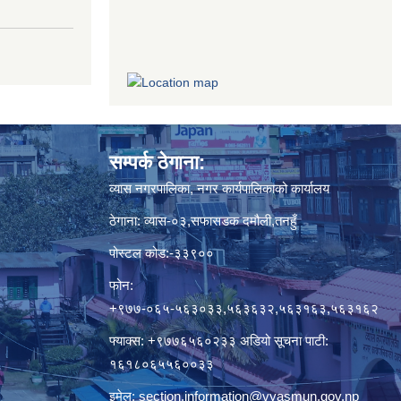
सम्पर्क ठेगाना:
व्यास नगरपालिका, नगर कार्यपालिकाको कार्यालय
ठेगाना: व्यास-०३,सफासडक दमौली,तनहुँ
पोस्टल कोड:-३३९००
फोन:
+९७७-०६५-५६३०३३,५६३६३२,५६३१६३,५६३१६२
फ्याक्स: +९७७६५६०२३३ अडियो सूचना पाटी:
१६१८०६५५६००३३
इमेल:
section.information@vyasmun.gov.np