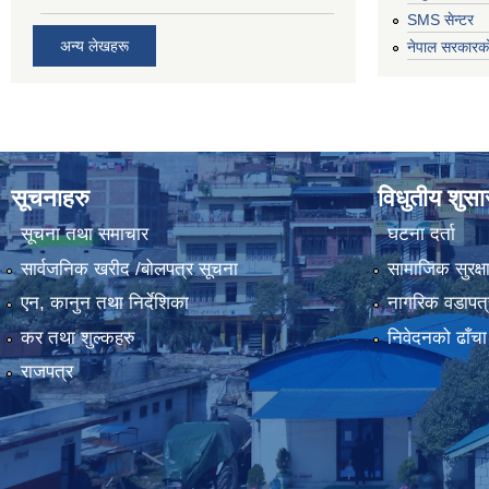
SMS सेन्टर
अन्य लेखहरू
नेपाल सरकारको
सूचनाहरु
विधुतीय शुस
सूचना तथा समाचार
घटना दर्ता
सार्वजनिक खरीद /बोलपत्र सूचना
सामाजिक सुरक्ष
एन, कानुन तथा निर्देशिका
नागरिक वडापत्
कर तथा शुल्कहरु
निवेदनको ढाँचा
राजपत्र