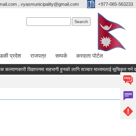
ail.com , vyasmunicipality@gmail.com
+977-065-563233
Search form
Search
्डकी प्रदेश
राजपत्र
सम्पर्क
करदाता पोर्टल
याणकारी विज्ञापनमा सहभागी हुनको लागि सञ्चार माध्यमलाई सूचिकृत गर्न दरखास्