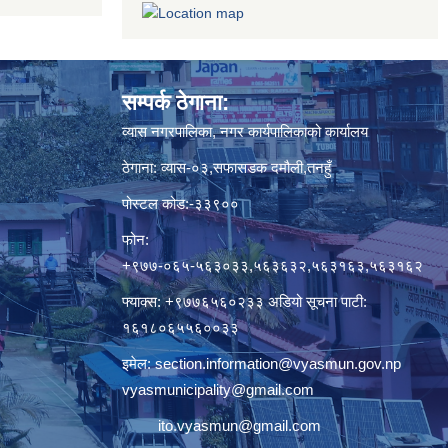
सम्पर्क ठेगाना:
व्यास नगरपालिका, नगर कार्यपालिकाको कार्यालय
ठेगाना: व्यास-०३,सफासडक दमौली,तनहुँ
पोस्टल कोड:-३३९००
फोन:
+९७७-०६५-५६३०३३,५६३६३२,५६३१६३,५६३१६२
फ्याक्स: +९७७६५६०२३३ अडियो सूचना पाटी:
१६१८०६५५६००३३
इमेल:
section.information@vyasmun.gov.np
vyasmunicipality@gmail.com
ito.vyasmun@gmail.com