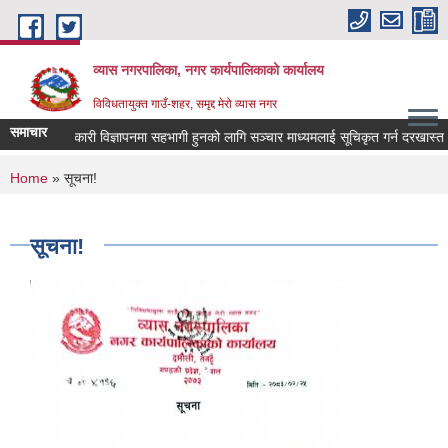
Skip to main content
व्यास नगरपालिका, नगर कार्यपालिकाको कार्यालय
विविधतायुक्त गाउँ-शहर, समृद्द मेरो व्यास नगर
समाचार
ोक कल्याणकारी विज्ञापनमा सहभागी हुनको लागि सञ्चार माध्यमलाई सूचिकृत गर्न दरखास्त आव्हा
You are here
Home
» सूचना!
सूचना!