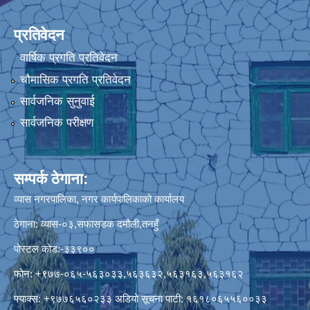
प्रतिवेदन
वार्षिक प्रगति प्रतिवेदन
चौमासिक प्रगति प्रतिवेदन
सार्वजनिक सुनुवाई
सार्वजनिक परीक्षण
सम्पर्क ठेगाना:
व्यास नगरपालिका, नगर कार्यपालिकाको कार्यालय
ठेगाना: व्यास-०३,सफासडक दमौली,तनहुँ
पोस्टल कोड:-३३९००
फोन: +९७७-०६५-५६३०३३,५६३६३२,५६३१६३,५६३१६२
फ्याक्स: +९७७६५६०२३३ अडियो सूचना पाटी: १६१८०६५५६००३३