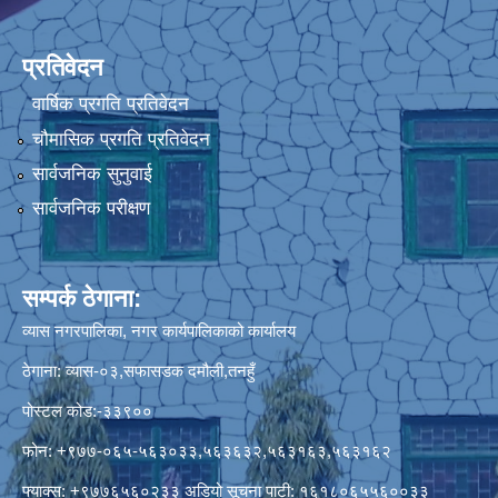
प्रतिवेदन
वार्षिक प्रगति प्रतिवेदन
चौमासिक प्रगति प्रतिवेदन
सार्वजनिक सुनुवाई
सार्वजनिक परीक्षण
सम्पर्क ठेगाना:
व्यास नगरपालिका, नगर कार्यपालिकाको कार्यालय
ठेगाना: व्यास-०३,सफासडक दमौली,तनहुँ
पोस्टल कोड:-३३९००
फोन: +९७७-०६५-५६३०३३,५६३६३२,५६३१६३,५६३१६२
फ्याक्स: +९७७६५६०२३३ अडियो सूचना पाटी: १६१८०६५५६००३३