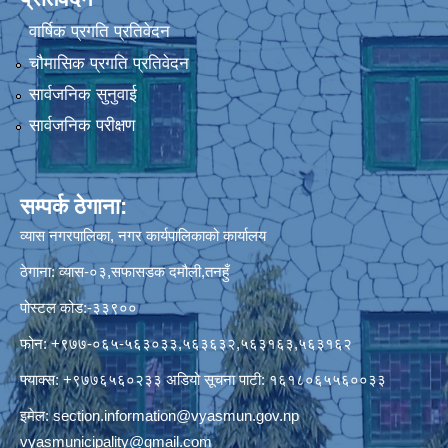
वार्षिक प्रगति प्रतिवेदन
चौमासिक प्रगति प्रतिवेदन
सार्वजनिक सुनुवाई
सार्वजनिक परीक्षण
सम्पर्क ठेगाना:
व्यास नगरपालिका, नगर कार्यपालिकाको कार्यालय
ठेगाना: व्यास-०३,सफासडक दमौली,तनहुँ
पोस्टल कोड:-३३९००
फोन: +९७७-०६५-५६३०३३,५६३६३२,५६३१६३,५६३१६२
फ्याक्स: +९७७६५६०२३३ अडियो सूचना पाटी: १६१८०६५५६००३३
इमेल:
section.information@vyasmun.gov.np
vyasmunicipality@gmail.com