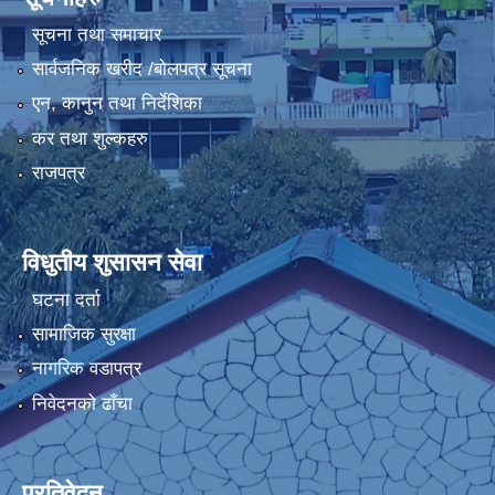
सूचना तथा समाचार
सार्वजनिक खरीद /बोलपत्र सूचना
एन, कानुन तथा निर्देशिका
कर तथा शुल्कहरु
राजपत्र
विधुतीय शुसासन सेवा
घटना दर्ता
सामाजिक सुरक्षा
नागरिक वडापत्र
निवेदनको ढाँचा
प्रतिवेदन