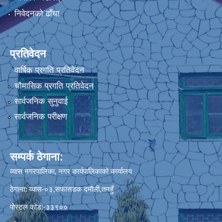
निवेदनको ढाँचा
प्रतिवेदन
वार्षिक प्रगति प्रतिवेदन
चौमासिक प्रगति प्रतिवेदन
सार्वजनिक सुनुवाई
सार्वजनिक परीक्षण
सम्पर्क ठेगाना:
व्यास नगरपालिका, नगर कार्यपालिकाको कार्यालय
ठेगाना: व्यास-०३,सफासडक दमौली,तनहुँ
पोस्टल कोड:-३३९००