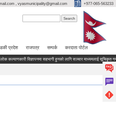
ail.com , vyasmunicipality@gmail.com
+977-065-563233
Search form
Search
्डकी प्रदेश
राजपत्र
सम्पर्क
करदाता पोर्टल
कल्याणकारी विज्ञापनमा सहभागी हुनको लागि सञ्चार माध्यमलाई सूचिकृत गर्न दरख