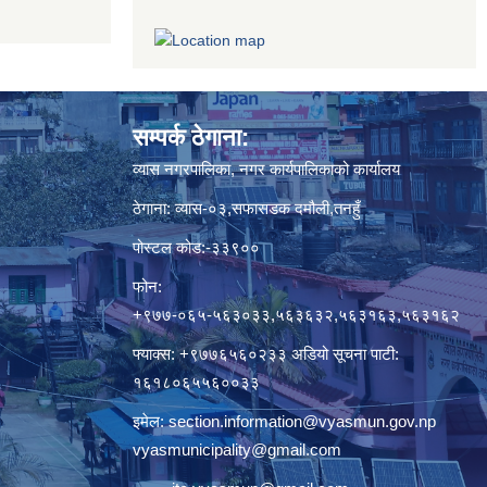
सम्पर्क ठेगाना:
व्यास नगरपालिका, नगर कार्यपालिकाको कार्यालय
ठेगाना: व्यास-०३,सफासडक दमौली,तनहुँ
पोस्टल कोड:-३३९००
फोन:
+९७७-०६५-५६३०३३,५६३६३२,५६३१६३,५६३१६२
फ्याक्स: +९७७६५६०२३३ अडियो सूचना पाटी:
१६१८०६५५६००३३
इमेल:
section.information@vyasmun.gov.np
vyasmunicipality@gmail.com