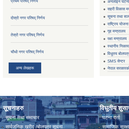
प्रथम परिषद् निर्णय
अनलाइन घटना द
सहरी विकास मन
सूचना तथा सञ्च
दोस्रो नगर परिषद् निर्णय
राष्ट्रिय योजन
गृह मन्त्रालय
तेस्रो नगर परिषद् निर्णय
रक्षा मन्त्रालय
स्थानीय निकाय
चौथो नगर परिषद् निर्णय
विधुतय बोलपत्
SMS सेन्टर
अन्य लेखहरू
नेपाल सरकारको
सूचनाहरु
विधुतीय शुस
सूचना तथा समाचार
घटना दर्ता
सार्वजनिक खरीद /बोलपत्र सूचना
सामाजिक सुरक्ष