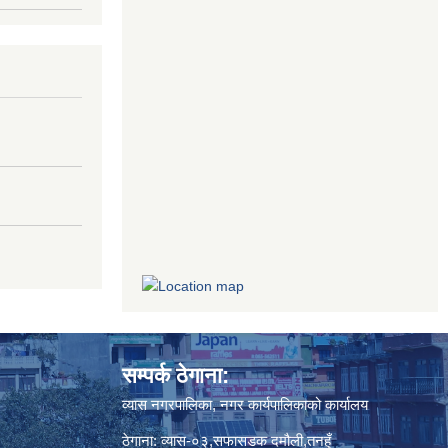
सम्पर्क ठेगाना:
व्यास नगरपालिका, नगर कार्यपालिकाको कार्यालय
ठेगाना: व्यास-०३,सफासडक दमौली,तनहुँ