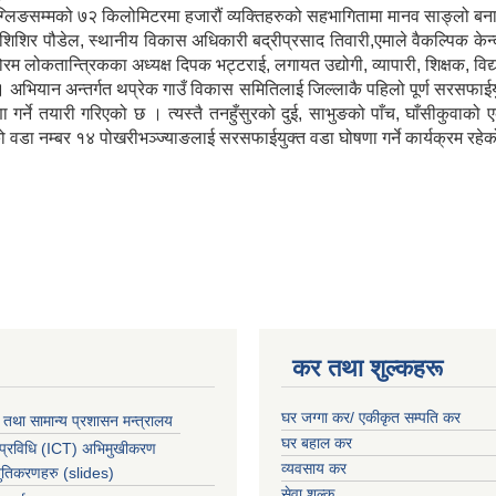
देखि मुग्लिङसम्मको ७२ किलोमिटरमा हजारौं व्यक्तिहरुको सहभागितामा मानव साङ्
शिर पौडेल, स्थानीय विकास अधिकारी बद्रीप्रसाद तिवारी,एमाले वैकल्पिक केन्द्रीय
 लोकतान्त्रिकका अध्यक्ष दिपक भट्टराई, लगायत उद्योगी, व्यापारी, शिक्षक, विद्य
। अभियान अन्तर्गत थप्रेक गाउँ विकास समितिलाई जिल्लाकै पहिलो पूर्ण सरसफा
 गर्ने तयारी गरिएको छ । त्यस्तै तनहुँसुरको दुई, साभुङको पाँच, घाँसीकुवाक
डा नम्बर १४ पोखरीभञ्ज्याङलाई सरसफाईयुक्त वडा घोषणा गर्ने कार्यक्रम रहे
कर तथा शुल्कहरू
घर जग्गा कर/ एकीकृत सम्पति कर
 तथा सामान्य प्रशासन मन्त्रालय
घर बहाल कर
 प्रविधि (ICT) अभिमुखीकरण
व्यवसाय कर
्तुतिकरणहरु (slides)
सेवा शुल्क