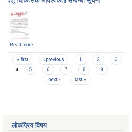
पशु चिकित्सक आवश्यकता सम्बन्धी सूचना
Read more
about पशु चिकित्सक आवश्यकता सम्बन्धी सूचना
Pages
« first
‹ previous
1
2
3
4
5
6
7
8
9
…
next ›
last »
लोकप्रिय विषय