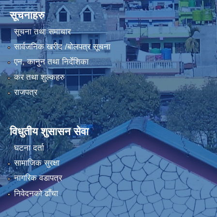
सूचनाहरु
सूचना तथा समाचार
सार्वजनिक खरीद /बोलपत्र सूचना
एन, कानुन तथा निर्देशिका
कर तथा शुल्कहरु
राजपत्र
विधुतीय शुसासन सेवा
घटना दर्ता
सामाजिक सुरक्षा
नागरिक वडापत्र
निवेदनको ढाँचा