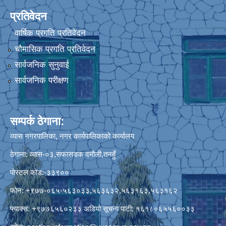
प्रतिवेदन
वार्षिक प्रगति प्रतिवेदन
चौमासिक प्रगति प्रतिवेदन
सार्वजनिक सुनुवाई
सार्वजनिक परीक्षण
सम्पर्क ठेगाना:
व्यास नगरपालिका, नगर कार्यपालिकाको कार्यालय
ठेगाना: व्यास-०३,सफासडक दमौली,तनहुँ
पोस्टल कोड:-३३९००
फोन: +९७७-०६५-५६३०३३,५६३६३२,५६३१६३,५६३१६२
फ्याक्स: +९७७६५६०२३३ अडियो सूचना पाटी: १६१८०६५५६००३३