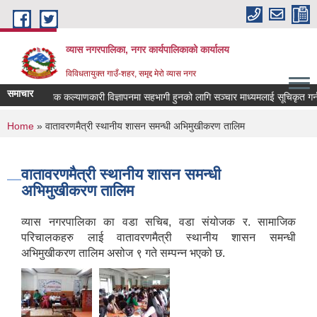
Skip to main content
व्यास नगरपालिका, नगर कार्यपालिकाको कार्यालय
विविधतायुक्त गाउँ-शहर, समृद्द मेरो व्यास नगर
समाचार
लोक कल्याणकारी विज्ञापनमा सहभागी हुनको लागि सञ्चार माध्यमलाई सूचिकृत गर्न दरख
You are here
Home
» वातावरणमैत्री स्थानीय शासन समन्धी अभिमुखीकरण तालिम
वातावरणमैत्री स्थानीय शासन समन्धी
अभिमुखीकरण तालिम
व्यास नगरपालिका का वडा सचिब, वडा संयोजक र. सामाजिक
परिचालकहरु लाई वातावरणमैत्री स्थानीय शासन समन्धी
अभिमुखीकरण तालिम असोज ९ गते सम्पन्न भएको छ.