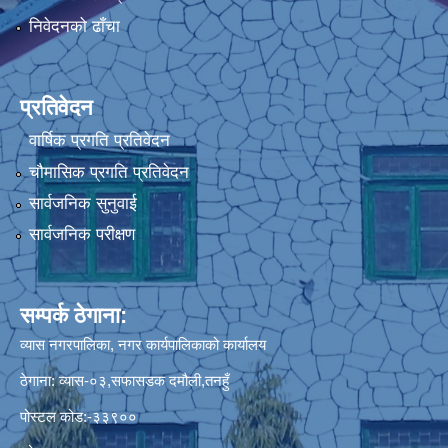
निवेदनको ढाँचा
प्रतिवेदन
वार्षिक प्रगति प्रतिवेदन
चौमासिक प्रगति प्रतिवेदन
सार्वजनिक सुनुवाई
सार्वजनिक परीक्षण
सम्पर्क ठेगाना:
व्यास नगरपालिका, नगर कार्यपालिकाको कार्यालय
ठेगाना: व्यास-०३,सफासडक दमौली,तनहुँ
पोस्टल कोड:-३३९००