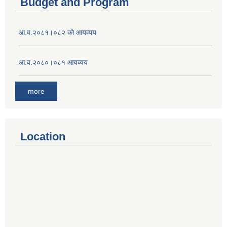
Budget and Program
आ.व.२०८१।०८२ को आयव्यय
आ.व.२०८०।०८१ आयव्यय
more
Location