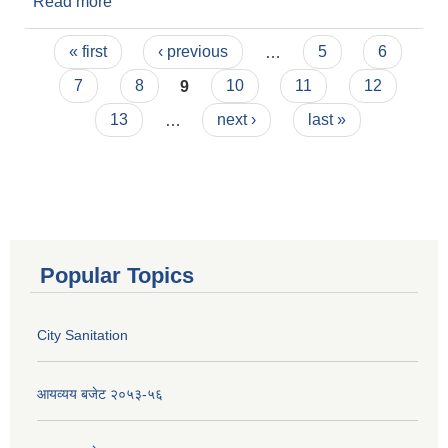
Read more
about ११० औं बोर्ड बैठक २०७७ १० २५
Pages
« first
‹ previous
…
5
6
7
8
9
10
11
12
13
…
next ›
last »
Popular Topics
City Sanitation
आयव्यय बजेट २०५३-५६