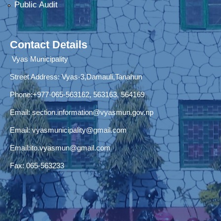
Public Audit
Contact Details
Vyas Municipality
Street Address:
Vyas-3,Damauli,Tanahun
Phone:+977-065-563162, 563163, 564169
Email:
section.information@vyasmun.gov.np
Email:
vyasmunicipality@gmail.com
Email:
ito.vyasmun@gmail.com
Fax: 065-563233