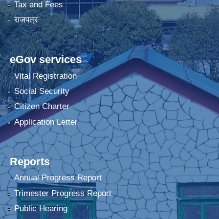
Tax and Fees
राजपत्र
eGov services
Vital Registration
Social Security
Citizen Charter
Application Letter
Reports
Annual Progress Report
Trimester Progress Report
Public Hearing